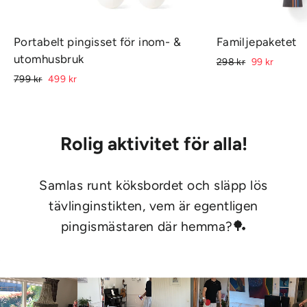
Portabelt pingisset för inom- &
Familjepaketet
utomhusbruk
Ordinarie
Rabatterat
298 kr
99 kr
pris
pris
Ordinarie
Rabatterat
799 kr
499 kr
pris
pris
Rolig aktivitet för alla!
Samlas runt köksbordet och släpp lös
tävlinginstikten, vem är egentligen
pingismästaren där hemma?🏓