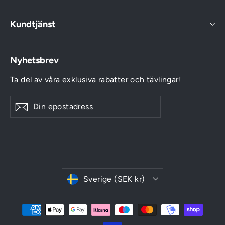
Kundtjänst
Nyhetsbrev
Ta del av våra exklusiva rabatter och tävlingar!
Din
Meddela
Meddela
epostadress
mig
mig
Valuta
Sverige (SEK kr)