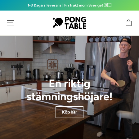
1-3 Dagars leverans | Fri frakt inom Sverige! 🇸🇪
Skippa
Pongtable
Va
Sid navigering
till
innehåll
En riktig
stämningshöjare!
Köp här